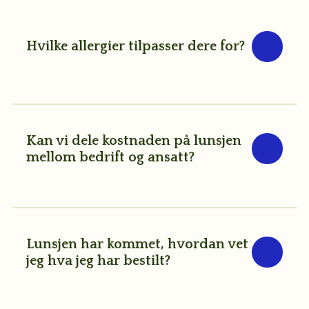
Hvilke allergier tilpasser dere for?
Vi
tilpasser
dagens
salat,
Kan vi dele kostnaden på lunsjen
vegetar
mellom bedrift og ansatt?
og
vegan
Absolutt!
til
Når
alle
bedriften
merkepliktige
registrerer
Lunsjen har kommet, hvordan vet
allergener.
seg,
jeg hva jeg har bestilt?
Lurer
velger
du
dere
Med
på