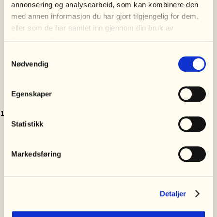
annonsering og analysearbeid, som kan kombinere den
med annen informasjon du har gjort tilgjengelig for dem,
eller som de har samlet inn gjennom din bruk av
tjenestene deres.
Samtykkevalg
Nødvendig
Egenskaper
1. Opprett profil
Statistikk
Markedsføring
Det går like raskt å onboarde 2 som
200 ansatte
Detaljer
Vi har laget et system som gjør at, uansett
hvor stor eller liten din bedrift er, er det