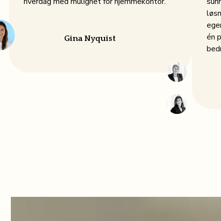
hverdag med mulighet for hjemmekontor.
sun
løsn
egen
én p
Gina Nyquist
bedr