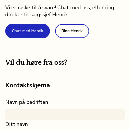
chat
for
stå
å
Vi er raske til å svare! Chat med oss, eller ring
er
å
på
registrere
direkte til salgssjef Henrik.
bemannet
dekke
følgeseddelen
bedriften.
mellom
eventuell
ved
For
9:00
egenandel.
Chat med Henrik
Ring Henrik
siden
førstegangsbestilling
og
av
merk
15:00
ditt
at
alle
navn.
vi
hverdager,
må
Vil du høre fra oss?
legg
motta
igjen
bestilling
e-
tre
Kontaktskjema
postadresse
dager
i
før
chaten
Navn på bedriften
levering.
om
du
ikke
Ditt navn
kan